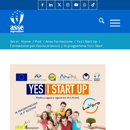
Sei in:
Home
/
Post
/
Area Formazione
/
Yes I Start Up
/
Formazione per l’avvio al lavoro | In programma Yes I Start
Up 5