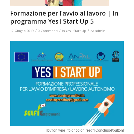
Formazione per l’avvio al lavoro | In
programma Yes I Start Up 5
/
/
/
17 Giugno 2019
0 Commenti
in
Yes I Start Up
da
admin
[button type=”big” color=”red”] Concluso[/button]