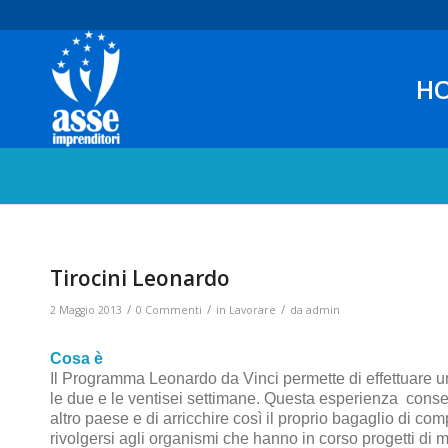
H
Tirocini Leonardo
/
/
/
2 Maggio 2013
0 Commenti
in
Lavorare
da
admin
Cosa è
Il Programma Leonardo da Vinci permette di effettuare u
le due e le ventisei settimane. Questa esperienza consent
altro paese e di arricchire così il proprio bagaglio di 
rivolgersi agli organismi che hanno in corso progetti di 