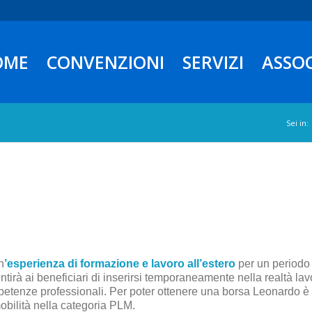
OME
CONVENZIONI
SERVIZI
ASSO
Sei in:
n
’esperienza di formazione e lavoro all’estero
per un periodo
irà ai beneficiari di inserirsi temporaneamente nella realtà lav
competenze professionali. Per poter ottenere una borsa Leonardo 
mobilità nella categoria PLM.