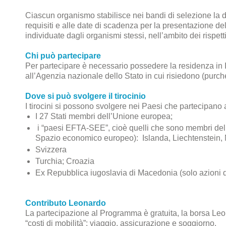
Ciascun organismo stabilisce nei bandi di selezione la d
requisiti e alle date di scadenza per la presentazione 
individuate dagli organismi stessi, nell’ambito dei rispet
Chi può partecipare
Per partecipare è necessario possedere la residenza in Ital
all’Agenzia nazionale dello Stato in cui risiedono (pur
Dove si può svolgere il tirocinio
I tirocini si possono svolgere nei Paesi che partecipan
I 27 Stati membri dell’Unione europea;
i “paesi EFTA-SEE”, cioè quelli che sono membri del
Spazio economico europeo): Islanda, Liechtenstein, 
Svizzera
Turchia; Croazia
Ex Repubblica iugoslavia di Macedonia (solo azioni di
Contributo Leonardo
La partecipazione al Programma è gratuita, la borsa Leon
“costi di mobilità”: viaggio, assicurazione e soggiorno.