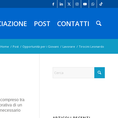
CIAZIONE
POST
CONTATTI
Home
/
Post
/
Opportunità per i Giovani
/
Lavorare
/
Tirocini Leonardo
 compreso tra
orativa di un
è necessario
ARTICOLI RECENTI