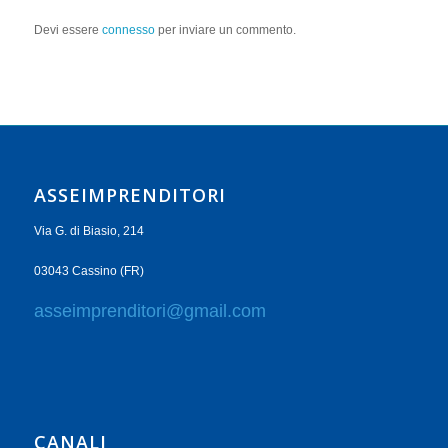
Devi essere
connesso
per inviare un commento.
ASSEIMPRENDITORI
Via G. di Biasio, 214
03043 Cassino (FR)
asseimprenditori@gmail.com
CANALI