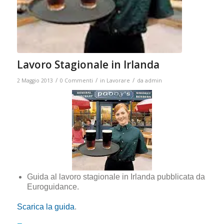
Lavoro Stagionale in Irlanda
/
/
/
2 Maggio 2013
0 Commenti
in
Lavorare
da
admin
Guida al lavoro stagionale in Irlanda pubblicata da
Euroguidance.
Scarica la guida
.