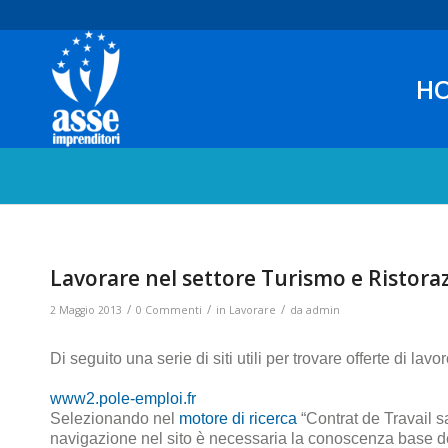
H
Lavorare nel settore Turismo e Ristoraz
/
/
/
2 Maggio 2013
0 Commenti
in
Lavorare
da
admin
Di seguito una serie di siti utili per trovare offerte di lav
www2.pole-emploi.fr
Selezionando nel
motore di ricerca
“Contrat de Travail sa
navigazione nel sito è necessaria la conoscenza base d