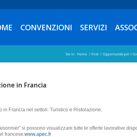
OME
CONVENZIONI
SERVIZI
ASSO
Sei in:
Home
/
Post
/
Opportunità per i Gi
ione in Francia
oro in Francia nel settori: Turistico e Ristorazione.
isonnier” si possono visualizzare tutte le offerte lavorative dispo
el francese.
www.apec.fr