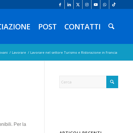
CIAZIONE
POST
CONTATTI
ovani
/
Lavorare
/
Lavorare nel settore Turismo e Ristorazione in Francia
nibili. Per la
ARTICOLI RECENTI