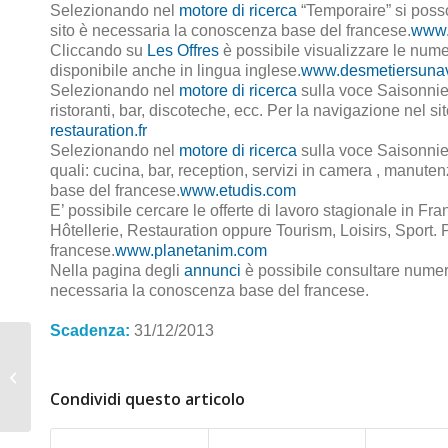
Selezionando nel
motore di ricerca
“Temporaire” si posson
sito è necessaria la conoscenza base del francese.
www.
Cliccando su
Les Offres
è possibile visualizzare le numero
disponibile anche in lingua inglese.
www.desmetiersunav
Selezionando nel
motore di ricerca
sulla voce Saisonnier 
ristoranti, bar, discoteche, ecc. Per la navigazione nel 
restauration.fr
Selezionando nel
motore di ricerca
sulla voce Saisonnier
quali: cucina, bar, reception, servizi in camera , manut
base del francese.
www.etudis.com
E’ possibile cercare le offerte di lavoro stagionale in F
Hôtellerie, Restauration oppure Tourism, Loisirs, Sport.
francese.
www.planetanim.com
Nella pagina degli
annunci
è possibile consultare numero
necessaria la conoscenza base del francese.
Scadenza:
31/12/2013
Lavorare nel settore
petrolifero in Norvegia
Condividi questo articolo