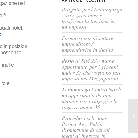
igazione nel
Progetto per l’Autoimpiego
– iscrizioni aperte:
o è
trasforma la tua idea in
un’impresa
quali hotel,
e-
Formarsi per diventare
imprenditore /
o in posizioni
imprenditrice in Sicilia
conoscenza
Resto al Sud 2.0: nuove
nnel e
opportunità per i giovani
under 35 che vogliono fare
impresa nel Mezzogiorno
ito è
Autoimpiego Centro Nord:
un’opportunità da non
perdere per i ragazzi e le
ragazze under 35
Procedura selezione
Parner Avv. Pubb.
Promozione di canali
legali di ingresso in