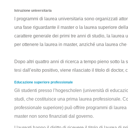
Istruzione universitaria
I programmi di laurea universitaria sono organizzati attor
una fase riguardante il master o la laurea superiore dell
carattere generale dei primi tre anni di studio, la laure
per ottenere la laurea in master, anziché una laurea che 
Dopo altri quattro anni di ricerca a tempo pieno sotto la 
tesi d
all’esito positivo, viene rilasciato il titolo di doctor
Educazione superiore professionale
Gli studenti presso l’hogescholen (università di educazi
studi, che costituisce una prima laurea professionale. 
professionale superiore) può offrire programmi di laurea 
master non sono finanziati dal governo.
I laureati hanno il diritto di ricevere il titolo di laurea di