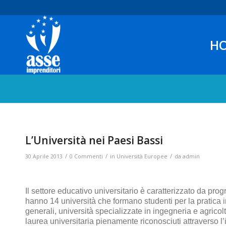
H
L’Università nei Paesi Bassi
/
/
/
30 Aprile 2013
0 Commenti
in
Università Europee
da
admin
Il settore educativo universitario è caratterizzato da pr
hanno 14 università che formano studenti per la pratica i
generali, università specializzate in ingegneria e agrico
laurea universitaria pienamente riconosciuti attraverso 