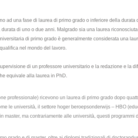
no ad una fase di laurea di primo grado o inferiore della durata d
a durata di uno o due anni. Malgrado sia una laurea riconosciuta
a universitaria di primo grado è generalmente considerata una lau
qualifica nel mondo del lavoro.
supervisione di un professore universitario e la redazione e la di
, che equivale alla laurea in PhD.
one professionale) ricevono un laurea di primo grado dopo quatt
Come le università, il settore hoger beroepsonderwijs – HBO (ed
in master, ma contrariamente alle università, questi programmi d
 primo grado e di master, oltre ai diplomi tradizionali di doctorandus