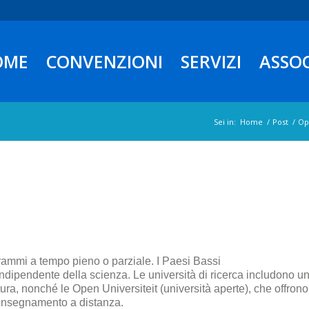
OME
CONVENZIONI
SERVIZI
ASSO
Sei in:
Home
/
Post
/
Op
ogrammi a tempo pieno o parziale. I Paesi Bassi
ndipendente della scienza. Le università di ricerca includono un
ltura, nonché le Open Universiteit (università aperte), che offron
l’insegnamento a distanza.