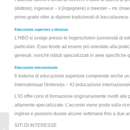
(dottore), ingenieur – ir.(ingegnere) o meester – mr. (maes
primo grado oltre ai diplomi tradizionali di baccalaureus 
Educazione superiore a distanza
L’HBO si svolge presso le hogescholen (università di ed
particolari. Esso tende ad essere più orientato alla prati
generali, nonché istituti specializzati in aree specifiche 
Educazione internazionale
Il sistema di educazione superiore comprende anche un 
Internationaal Onderwijs – IO (educazione internazionale
L’IO offre corsi di formazione originariamente rivolti all
altamente specializzate. L’accento viene posto sulla rice
inglese e possono durare alcune settimane fino a due an
L’Università nella
SITI DI INTERESSE