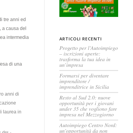
i tre anni ed
, a causa del
rea intermedia
ARTICOLI RECENTI
Progetto per l’Autoimpiego
– iscrizioni aperte:
trasforma la tua idea in
un’impresa
fesa di una
Formarsi per diventare
imprenditore /
imprenditrice in Sicilia
ro anni di
Resto al Sud 2.0: nuove
opportunità per i giovani
ucazione
under 35 che vogliono fare
i laurea in
impresa nel Mezzogiorno
Autoimpiego Centro Nord:
un’opportunità da non
 drs.-