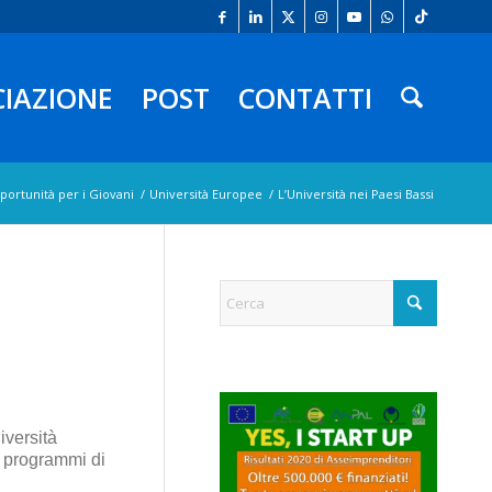
CIAZIONE
POST
CONTATTI
portunità per i Giovani
/
Università Europee
/
L’Università nei Paesi Bassi
iversità
o programmi di