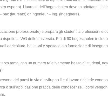
tro esperto). I laureati dell’hogescholen devono adottare il titolo
– bac (laureato) or ingenieur – ing. (ingegnere).
ucazione professionale) e prepara gli studenti a professioni e o
ca rispetto al WO delle università. Più di 60 hogescholen includon
quali agricoltura, belle arti e spettacolo o formazione di insegnant
terzo ramo, con un numero relativamente basso di studenti, no
).
e persone dei paesi in via di sviluppo il cui lavoro richiede conos
rca o sull’applicazione pratica delle conoscenze. I corsi vengono
ni.