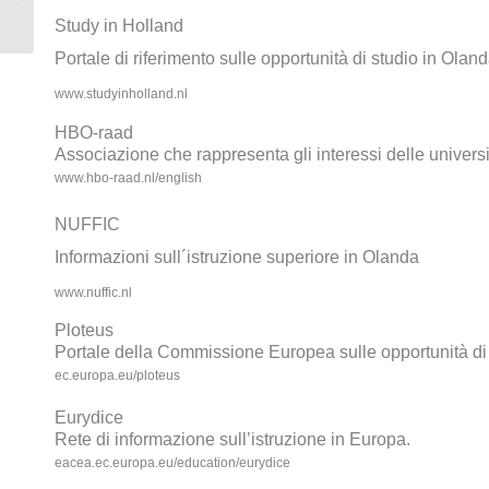
Repubblica Ceca
Study in Holland
Portale di riferimento sulle opportunità di studio in Oland
www.studyinholland.nl
HBO-raad
Associazione che rappresenta gli interessi delle universi
www.hbo-raad.nl/english
NUFFIC
Informazioni sull´istruzione superiore in Olanda
www.nuffic.nl
Ploteus
Portale della Commissione Europea sulle opportunità d
ec.europa.eu/ploteus
Eurydice
Rete di informazione sull’istruzione in Europa.
eacea.ec.europa.eu/education/eurydice