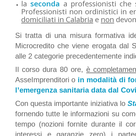
la
seconda
a professionisti che s
Professionisti non ordinistici in 
domiciliati in Calabria
e
non
devon
Si tratta di una misura formativa i
Microcredito che viene erogata dal
alle 2 categorie precedentemente indi
Il corso dura 80 ore,
è completament
AsseImprenditori o
in modalità di f
l’emergenza sanitaria data dal Cov
Con questa importante iniziativa lo
St
fornendo tutte le informazioni su com
tempo (nozioni fornite durante il c
interessi e garanzie zero) i parte