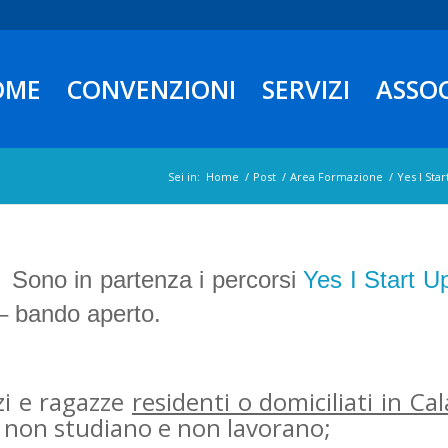
OME
CONVENZIONI
SERVIZI
ASSO
Sei in:
Home
/
Post
/
Area Formazione
/
Yes I Star
Sono in partenza i percorsi
Yes I Start U
 bando aperto.
zi e ragazze
residenti o domiciliati in Cal
 non studiano e non lavorano;