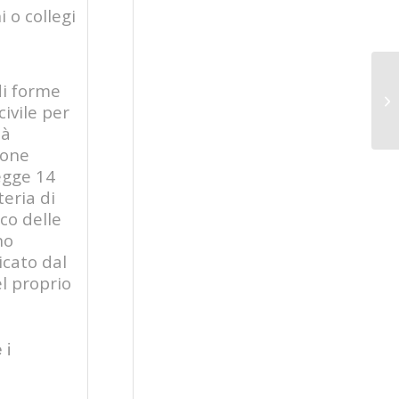
i o collegi
 di forme
civile per
tà
ione
legge 14
teria di
co delle
no
licato dal
l proprio
 i