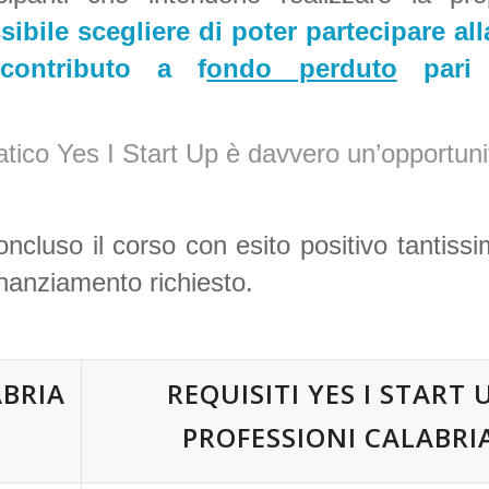
sibile scegliere di poter partecipare al
ontributo a f
ondo perduto
pari 
ratico Yes I Start Up è davvero un’opportun
ncluso il corso con esito positivo tantissi
finanziamento richiesto.
ABRIA
REQUISITI
YES I START 
PROFESSIONI CALABRI