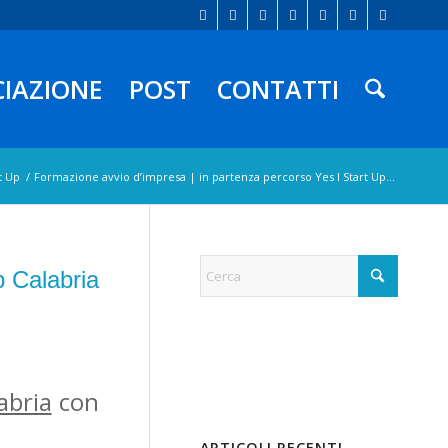
CIAZIONE
POST
CONTATTI
t Up
/
Formazione avvio d’impresa | in partenza percorso Yes I Start Up...
p Calabria
abria
con
ARTICOLI RECENTI