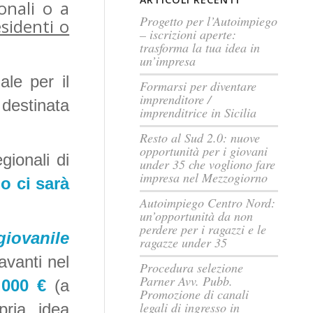
onali o a
Progetto per l’Autoimpiego
sidenti o
– iscrizioni aperte:
trasforma la tua idea in
un’impresa
le per il
Formarsi per diventare
imprenditore /
destinata
imprenditrice in Sicilia
Resto al Sud 2.0: nuove
opportunità per i giovani
gionali di
under 35 che vogliono fare
impresa nel Mezzogiorno
o ci sarà
Autoimpiego Centro Nord:
un’opportunità da non
perdere per i ragazzi e le
giovanile
ragazze under 35
avanti nel
Procedura selezione
Parner Avv. Pubb.
.000 €
(a
Promozione di canali
legali di ingresso in
pria idea