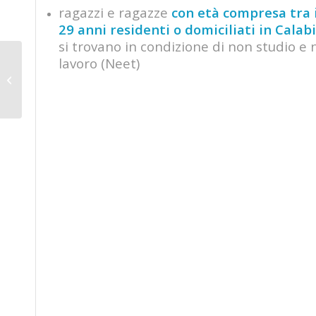
ragazzi e ragazze
con età compresa tra i
29 anni residenti o domiciliati in Calab
si trovano in condizione di non studio e
lavoro (Neet)
Percorsi Yes I Start Up
in partenza a gennaio
2021