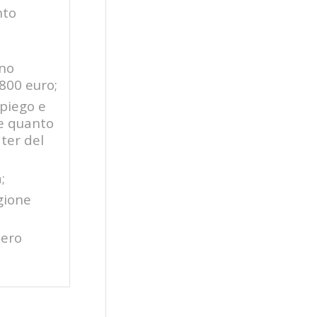
nto
nno
800 euro;
mpiego e
re quanto
ter del
;
gione
bero