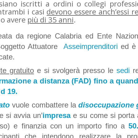
iano iscritti a ordini o collegi professi
entrambi i casi
devono essere anch’essi re
o avere
più di 35 anni
.
deata da regione Calabria ed Ente Naziona
 Soggetto Attuatore
Asseimprenditori
ed è 
cate.
e gratuito
e si svolgerà presso le
sedi
re
ormazione a distanza (FAD) fino a quand
id 19.
ato
vuole combattere la
disoccupazione 
e si avvia un’
impresa
e su come si porta 
orso) e finanzia con un importo fino a
50
cipanti che intendono realizzare la pro