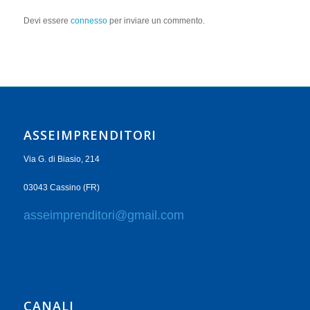
Devi essere
connesso
per inviare un commento.
ASSEIMPRENDITORI
Via G. di Biasio, 214
03043 Cassino (FR)
asseimprenditori@gmail.com
CANALI