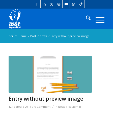
Sei in:
Home
/
Post
/
News
/
Entry without preview image
Entry without preview image
/
/
/
12 Febbraio 2014
0 Commenti
in
News
da
admin