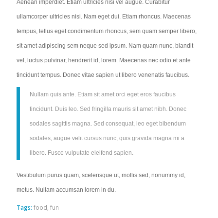
Aenean imperdiet. Etiam ultricies nisi vel augue. Curabitur
ullamcorper ultricies nisi. Nam eget dui. Etiam rhoncus. Maecenas
tempus, tellus eget condimentum rhoncus, sem quam semper libero,
sit amet adipiscing sem neque sed ipsum. Nam quam nunc, blandit
vel, luctus pulvinar, hendrerit id, lorem. Maecenas nec odio et ante
tincidunt tempus. Donec vitae sapien ut libero venenatis faucibus.
Nullam quis ante. Etiam sit amet orci eget eros faucibus
tincidunt. Duis leo. Sed fringilla mauris sit amet nibh. Donec
sodales sagittis magna. Sed consequat, leo eget bibendum
sodales, augue velit cursus nunc, quis gravida magna mi a
libero. Fusce vulputate eleifend sapien.
Vestibulum purus quam, scelerisque ut, mollis sed, nonummy id,
metus. Nullam accumsan lorem in du.
Tags:
food
,
fun