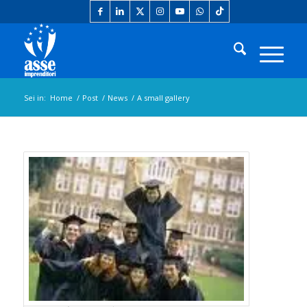
Sei in:
Home
/
Post
/
News
/
A small gallery