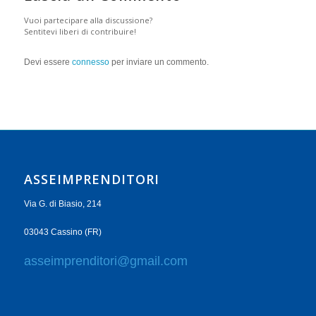
Vuoi partecipare alla discussione?
Sentitevi liberi di contribuire!
Devi essere
connesso
per inviare un commento.
ASSEIMPRENDITORI
Via G. di Biasio, 214
03043 Cassino (FR)
asseimprenditori@gmail.com