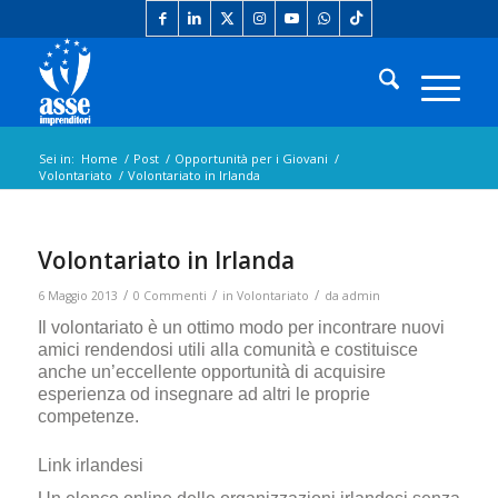
Sei in:
Home
/
Post
/
Opportunità per i Giovani
/
Volontariato
/
Volontariato in Irlanda
Volontariato in Irlanda
/
/
/
6 Maggio 2013
0 Commenti
in
Volontariato
da
admin
Il volontariato è un ottimo modo per incontrare nuovi
amici rendendosi utili alla comunità e costituisce
anche un’eccellente opportunità di acquisire
esperienza od insegnare ad altri le proprie
competenze.
Link irlandesi