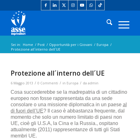
Sei in:
Home
/
Post
/
Opportunità per i Giovani
/
Europa
/
Protezione all´interno dell´UE
Protezione all´interno dell´UE
/
/
/
6 Maggio 2013
0 Commenti
in
Europa
da
admin
Cosa succederebbe se la madrepatria di un cittadino
europeo non fosse rappresentata da una sede
consolare o una missione diplomatica in un paese
al
di fuori dell’UE
? Il caso è abbastanza frequente, dal
momento che solo un numero limitato di paesi non
UE, cioè gli U.S.A, la Cina e la Russia., ospitano
attualmente (2011) rappresentanze di tutti gli Stati
membri UE.