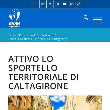
Sei in:
Home
/
Post
/
caltagirone
/
Attivo lo Sportello Territoriale di Caltagirone
ATTIVO LO
SPORTELLO
TERRITORIALE DI
CALTAGIRONE