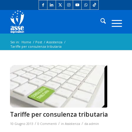
Sei in:
Home
/
Post
/
Assistenza
/
Tariffe per consulenza tributaria
Tariffe per consulenza tributaria
/
/
/
10 Giugno 2013
0 Commenti
in
Assistenza
da
admin