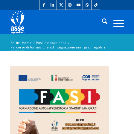
Sei in:
Home
/
Post
/
vibovalentia
/
Percorso di formazione ed integrazione immigrati regolari
FASI (VV)