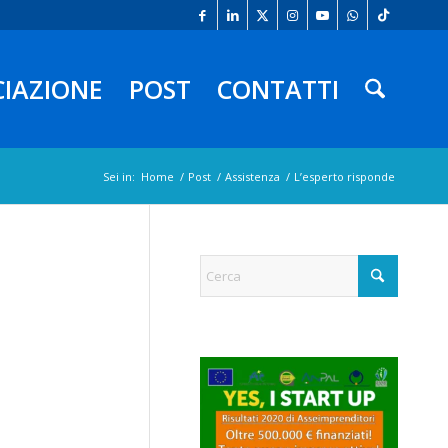
CIAZIONE
POST
CONTATTI
Sei in:
Home
/
Post
/
Assistenza
/
L’esperto risponde