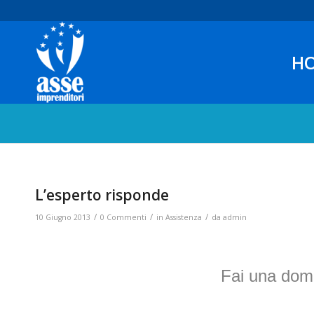
H
L’esperto risponde
/
/
/
10 Giugno 2013
0 Commenti
in
Assistenza
da
admin
Fai una dom