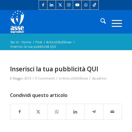
Sei in:
Home
/
Post
/
ArticoliSlidShow
/
Inserisci la tua pubblicità QUI
Inserisci la tua pubblicità QUI
/
/
/
8 Maggio 2013
0 Commenti
in
ArticoliSlidShow
da
admin
Condividi questo articolo