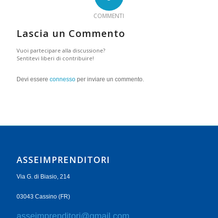
COMMENTI
Lascia un Commento
Vuoi partecipare alla discussione?
Sentitevi liberi di contribuire!
Devi essere
connesso
per inviare un commento.
ASSEIMPRENDITORI
Via G. di Biasio, 214
03043 Cassino (FR)
asseimprenditori@gmail.com