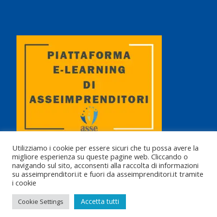
Utilizziamo i cookie per essere sicuri che tu possa avere la
migliore esperienza su queste pagine web. Cliccando o
navigando sul sito, acconsenti alla raccolta di informazioni
su asseimprenditori.it e fuori da asseimprenditori.it tramite
i cookie
© Copyright 2010 - 2025 | Asseimprenditori Tutti i diritti riservati |
Accetta tutti
Cookie Settings
www.asseimprenditori.it
|