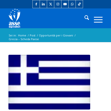
Sei in:
Home
/
Post
/
Opportunità per i Giovani
/
Grecia – Scheda Paese