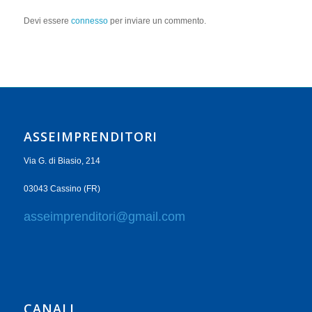
Devi essere
connesso
per inviare un commento.
ASSEIMPRENDITORI
Via G. di Biasio, 214
03043 Cassino (FR)
asseimprenditori@gmail.com
CANALI