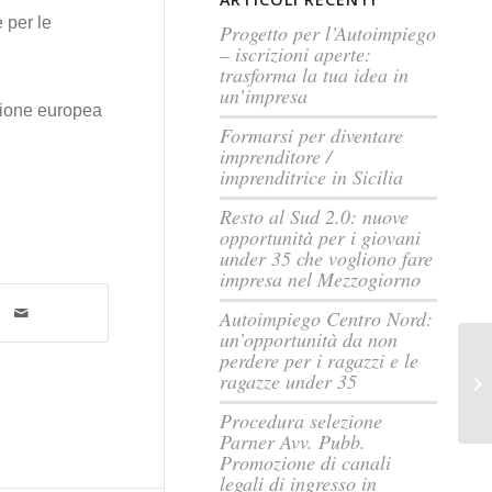
 per le
Progetto per l’Autoimpiego
– iscrizioni aperte:
trasforma la tua idea in
un’impresa
Unione europea
Formarsi per diventare
imprenditore /
imprenditrice in Sicilia
Resto al Sud 2.0: nuove
opportunità per i giovani
under 35 che vogliono fare
impresa nel Mezzogiorno
Autoimpiego Centro Nord:
un’opportunità da non
perdere per i ragazzi e le
Ce
ragazze under 35
i c
Procedura selezione
Parner Avv. Pubb.
Promozione di canali
legali di ingresso in