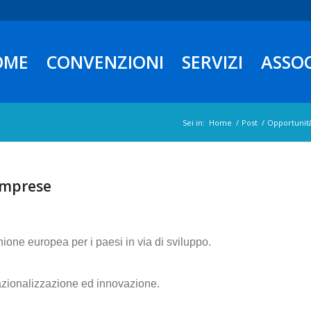
OME
CONVENZIONI
SERVIZI
ASSO
Sei in:
Home
/
Post
/
Opportunità
 imprese
Unione europea per i paesi in via di sviluppo.
nazionalizzazione ed innovazione.