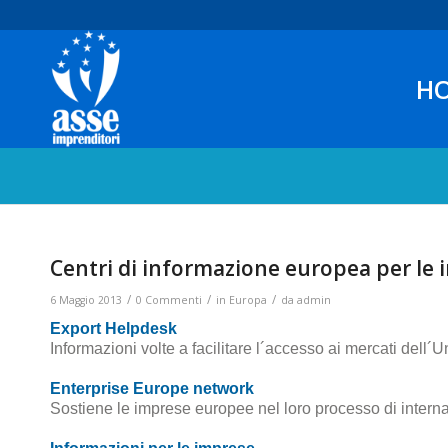
H
Centri di informazione europea per le
/
/
/
6 Maggio 2013
0 Commenti
in
Europa
da
admin
Export Helpdesk
Informazioni volte a facilitare l´accesso ai mercati dell´
Enterprise Europe network
Sostiene le imprese europee nel loro processo di inter