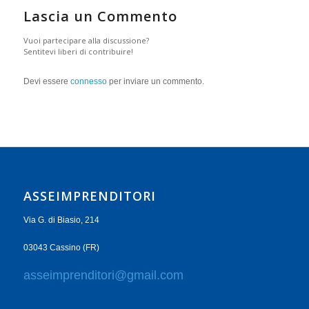
Lascia un Commento
Vuoi partecipare alla discussione?
Sentitevi liberi di contribuire!
Devi essere
connesso
per inviare un commento.
ASSEIMPRENDITORI
Via G. di Biasio, 214
03043 Cassino (FR)
asseimprenditori@gmail.com