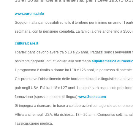
18 e i 30 anni. Generalmente l’au pair riceve 195,75 US
www.euroma.info
Soggiorni alla pari possibili su tutto il territorio per minimo un anno. I 
settimana, con la pensione completa. La famiglia offre anche fino a $500 p
culturalcare.it
I partecipanti devono avere tra o 18 e 26 anni. I ragazzi sono i benvenu
ospitante pagherà 195.75 dollari alla settimana.
aupairamerica.euroeduca
Il programma è rivolto a donne tra i 18 e i 26 anni, in possesso di patente 
Cts promuove l’abbattimento delle barriere culturali e linguistiche attrav
pair negli USA. Età tra i 18 e i 27 anni. L’au pair sarà ospite con pensio
formazione (spesso un corso di lingua).
www.3esse.com
Si impegna a ricercare, in base a collaborazioni con agenzie autonome op
Attiva anche negli USA. Età richiesta: 18 – 26 anni. Compenso settimanal
l’assicurazione medica.