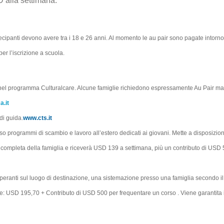
D alla settimana.
partecipanti devono avere tra i 18 e 26 anni. Al momento le au pair sono pagate intorn
er l’iscrizione a scuola.
ti nel programma Culturalcare. Alcune famiglie richiedono espressamente Au Pair ma
.it
di guida.
www.cts.it
erso programmi di scambio e lavoro all’estero dedicati ai giovani. Mette a disposizio
ne completa della famiglia e riceverà USD 139 a settimana, più un contributo di USD 
eranti sul luogo di destinazione, una sistemazione presso una famiglia secondo il 
e: USD 195,70 + Contributo di USD 500 per frequentare un corso . Viene garantita 