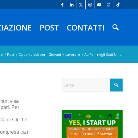
CIAZIONE
POST
CONTATTI
me
/
Post
/
Opportunità per i Giovani
/
Lavorare
/
Au Pair negli Stati Uniti
rant visa
pari. Per
ta di siti che
compresa tra i