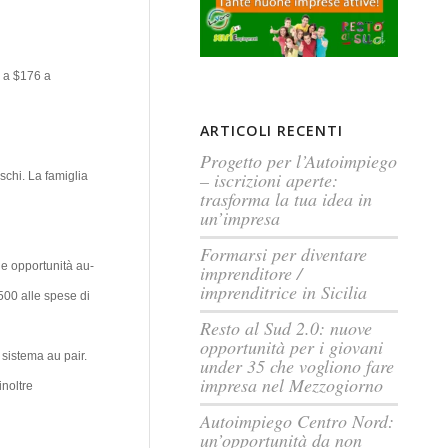
o a $176 a
ARTICOLI RECENTI
Progetto per l’Autoimpiego
– iscrizioni aperte:
schi. La famiglia
trasforma la tua idea in
un’impresa
Formarsi per diventare
ne opportunità au-
imprenditore /
imprenditrice in Sicilia
500 alle spese di
Resto al Sud 2.0: nuove
opportunità per i giovani
sistema au pair.
under 35 che vogliono fare
impresa nel Mezzogiorno
inoltre
Autoimpiego Centro Nord:
un’opportunità da non