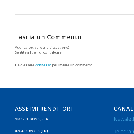
Lascia un Commento
Vuoi partecipare alla discussione?
Sentitevi liberi di contribuire!
Devi essere
connesso
per inviare un commento.
ASSEIMPRENDITORI
CANAL
Newslett
Via G. di Biasio, 214
Telegra
03043 Cassino (FR)