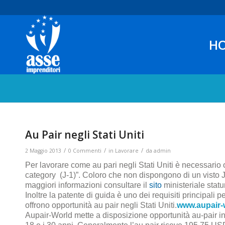
H
Au Pair negli Stati Uniti
/
/
/
2 Maggio 2013
0 Commenti
in
Lavorare
da
admin
Per lavorare come au pari negli Stati Uniti è necessario
category (J-1)”. Coloro che non dispongono di un visto J
maggiori informazioni consultare il
sito
ministeriale stat
Inoltre la patente di guida è uno dei requisiti principali
offrono opportunità au pair negli Stati Uniti.
www.aupair-w
Aupair-World mette a disposizione opportunità au-pair in t