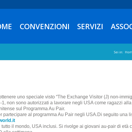
OME
CONVENZIONI
SERVIZI
ASSO
Sei in:
Ho
 ottenere uno speciale visto “The Exchange Visitor (J) non-immig
-1, non sono autorizzati a lavorare negli USA come ragazzi alla 
unitense sul Programma Au Pair.
 per partecipare al programma Au Pair negli USA.Di seguito una lis
orld.it
utto il mondo, USA inclusi. Si rivolge ai giovani au-pair di età 