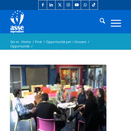
Sei in:
Home
/
Post
/
Opportunità per i Giovani
/
Opportunità
/
Attività giovanili internazionali svolte in collaborazione con i
Centri ...