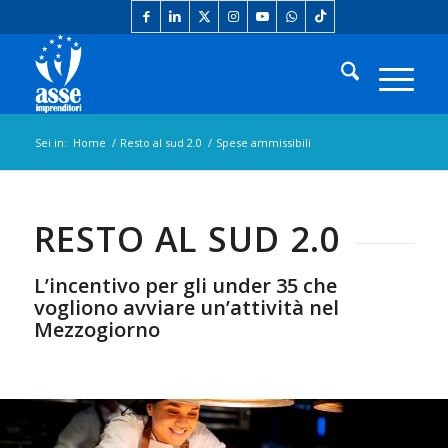
Sei in:
Home
/
Resto al sud 2.0
/
Spese ammissibili
RESTO AL SUD 2.0
L’incentivo per gli under 35 che
vogliono avviare un’attività nel
Mezzogiorno