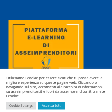
Utilizziamo i cookie per essere sicuri che tu possa avere la
migliore esperienza su queste pagine web. Cliccando o
navigando sul sito, acconsenti alla raccolta di informazioni
su asseimprenditori.it e fuori da asseimprenditori.it tramite
i cookie
© Copyright 2010 - 2025 | Asseimprenditori Tutti i diritti riservati |
Accetta tutti
Cookie Settings
www.asseimprenditori.it
|