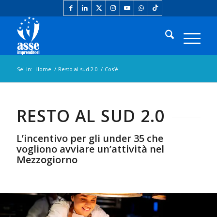
Sei in:
Home
/
Resto al sud 2.0
/
Cos’è
RESTO AL SUD 2.0
L’incentivo per gli under 35 che
vogliono avviare un’attività nel
Mezzogiorno