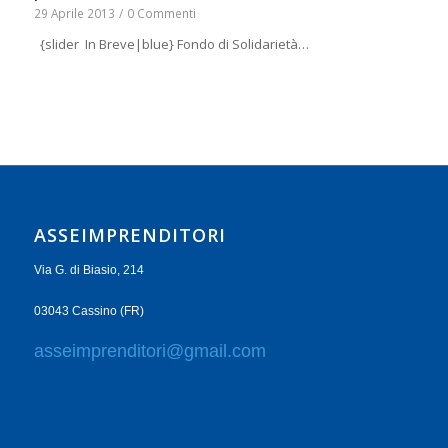
29 Aprile 2013
/
0 Commenti
{slider In Breve|blue} Fondo di Solidarietà…
ASSEIMPRENDITORI
Via G. di Biasio, 214
03043 Cassino (FR)
asseimprenditori@gmail.com